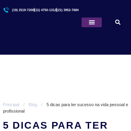
(19) 2519-7200
(11) 4750-1312
(21) 3952-7684
Quem Somos
Principal
/
Blog
/
5 dicas para ter sucesso na vida pessoal e
profissional
5 DICAS PARA TER