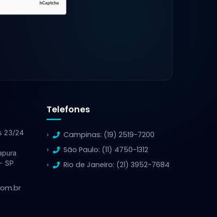
Telefones
s 23/24
Campinas: (19) 2519-7200
São Paulo: (11) 4750-1312
apura
 - SP
Rio de Janeiro: (21) 3952-7684
com.br