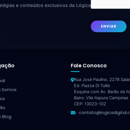
atégias e conteúdos exclusivos da Lógica
ENVIAR
gação
Fale Conosco
Rua José Paulino, 2278 Sala
pal
Ed. Piazza Di Tullio
 Somos
Esquina com Av. Barão de It
Bairo: Vila Itapura Campinas
ços
CEP: 13023-102
lio
contato@logicadigital.
 Blog