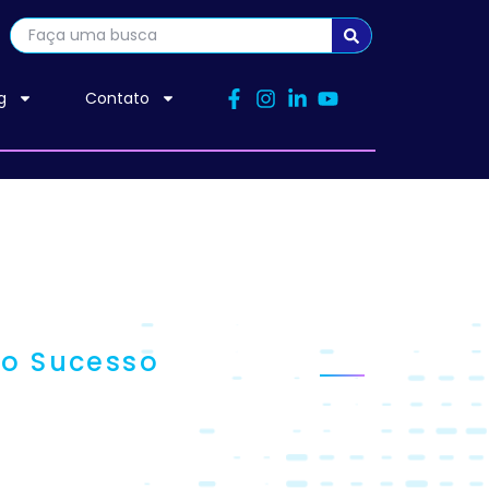
g
Contato
 o Sucesso