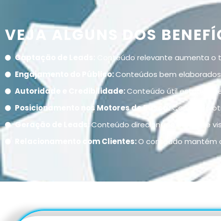
VEJA ALGUNS DOS BENEFÍ
Captação de Leads:
Conteúdo relevante aumenta o trá
Engajamento do Público:
Conteúdos bem elaborados e
Autoridade e Credibilidade:
Conteúdo útil estabelece
Posicionamento nos Motores de Busca:
Conteúdo oti
Geração de Leads:
Conteúdo direcionado converte vis
Relacionamento com Clientes:
O conteúdo mantém o 