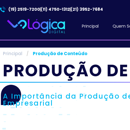
(19) 2519-7200
(11) 4750-1312
(21) 3952-7684
Principal
Quem S
Principal
/
Produção de Conteúdo
PRODUÇÃO DE
A Importância da Produção d
Empresarial