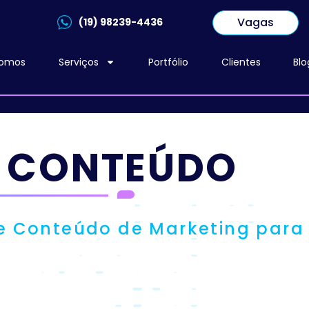
Vagas
(19) 98239-4436
omos
Serviços
Portfólio
Clientes
Blo
 CONTEÚDO
e Conteúdo de Marketing para