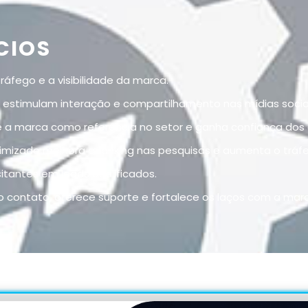
CIOS
fego e a visibilidade da marca.
stimulam interação e compartilhamento nas mídias sociai
 a marca como referência no setor e ganha confiança dos c
mizado melhora o ranking nas pesquisas e aumenta o tráfe
itantes em leads qualificados.
contato, oferece suporte e fortalece os laços com a marc