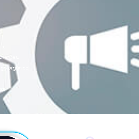
s.
lientes.
go orgânico.
a.