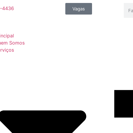
9-4436
Vagas
incipal
uem Somos
rviços