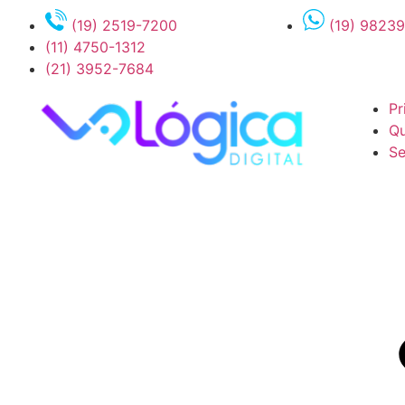
(19) 2519-7200
(19) 9823
(11) 4750-1312
(21) 3952-7684
Pr
Q
Se