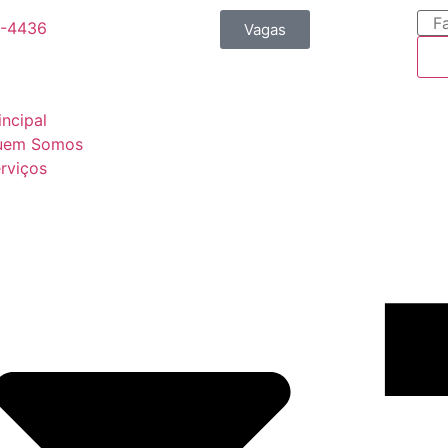
9-4436
Vagas
incipal
uem Somos
rviços