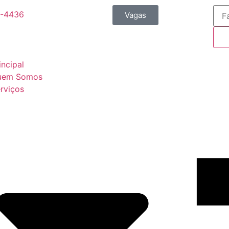
9-4436
Vagas
incipal
uem Somos
rviços