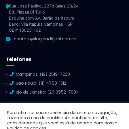
Rua José Paulino, 2278 Salas 23/24
Ed. Piazza Di Tullio
Esquina com Av. Barão de Itapura
Bairo: Vila Itapura Campinas - SP
CEP: 13023-102
contato@logicadigital.com.br
Telefones
Campinas: (19) 2519-7200
São Paulo: (11) 4750-1312
Rio de Janeiro: (21) 3952-7684
Para otimizar sua experiência durante a navegação,
fazemos o uso de cookies. Ao continuar no site,
consideramos que você está de acordo com nossa
© 2026 Lógica Digital - Todos os direitos reservados.
Política de cookies.