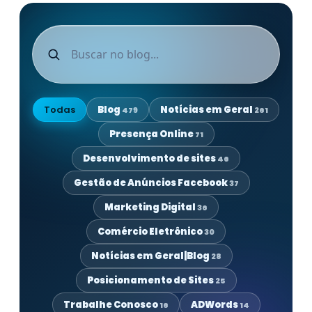
Todas
Blog
Notícias em Geral
479
261
Presença Online
71
Desenvolvimento de sites
46
Gestão de Anúncios Facebook
37
Marketing Digital
36
Comércio Eletrônico
30
Notícias em Geral|Blog
28
Posicionamento de Sites
25
Trabalhe Conosco
ADWords
16
14