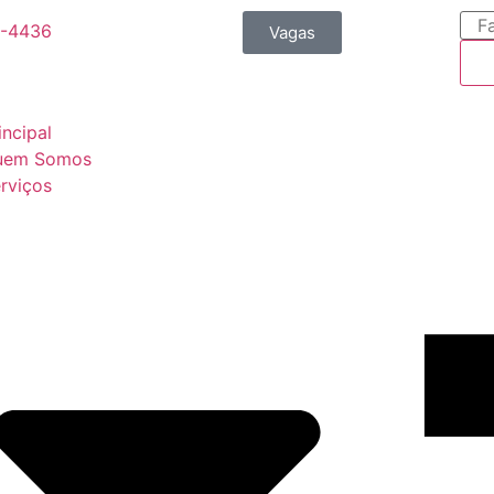
9-4436
Vagas
incipal
uem Somos
rviços