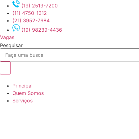
Ir
(19) 2519-7200
para
(11) 4750-1312
o
(21) 3952-7684
conteúdo
(19) 98239-4436
Vagas
Pesquisar
Principal
Quem Somos
Serviços