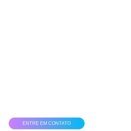
COMO ANDAM AS
VENDAS DE SUA EMPRESA?
ELA ESTÁ PREPARADA PARA OS
NOVOS DESAFIOS DO MERCADO?
O que acha de usar o marketing digital para aumentar seu
faturamento?
Nossa equipe está preparada para te colocar no caminho
das vendas em crescimento. Ter uma presença digital hoje
no mercado é sinônimo de resultados.
Clique no botão abaixo e solicite uma bate papo com nossa
equipe para ajudarmos você e sua empresa a vender mais!
ENTRE EM CONTATO