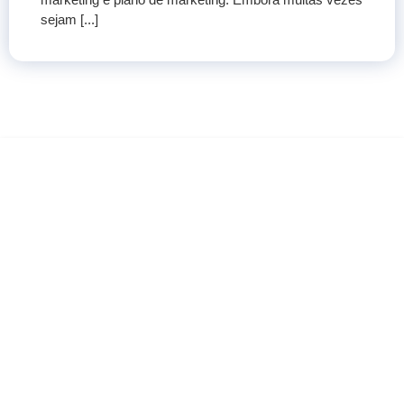
sejam [...]
COMO ANDAM AS
VENDAS DE SUA EMPRESA?
ELA ESTÁ PREPARADA PARA OS
NOVOS DESAFIOS DO MERCADO?
O que acha de usar o marketing digital para aumentar seu
faturamento?