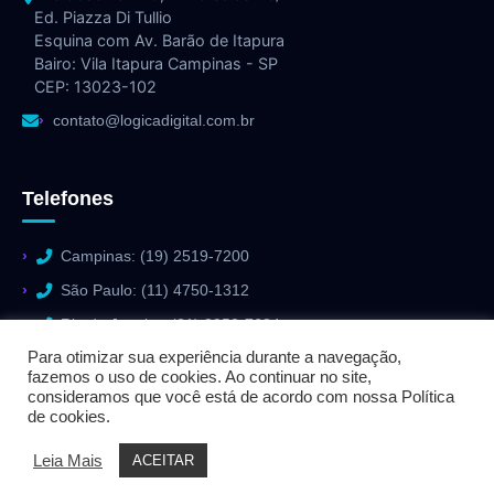
Ed. Piazza Di Tullio
Esquina com Av. Barão de Itapura
Bairo: Vila Itapura Campinas - SP
CEP: 13023-102
contato@logicadigital.com.br
Telefones
Campinas: (19) 2519-7200
São Paulo: (11) 4750-1312
Rio de Janeiro: (21) 3952-7684
Para otimizar sua experiência durante a navegação,
fazemos o uso de cookies. Ao continuar no site,
consideramos que você está de acordo com nossa Política
de cookies.
© 2026 Lógica Digital - Todos os direitos reservados.
Leia Mais
ACEITAR