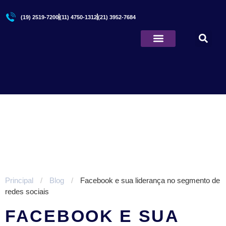
(19) 2519-7200
(11) 4750-1312
(21) 3952-7684
Quem Somos
Principal
/
Blog
/
Facebook e sua liderança no segmento de
redes sociais
FACEBOOK E SUA