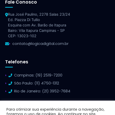
Fale Conosco
Rua José Paulino, 2278 Salas 23/24
Ed. Piazza Di Tullio
Esquina com Av. Barão de Itapura
Bairo: Vila Itapura Campinas - SP
CEP: 13023-102
contato@logicadigital.com.br
Telefones
Campinas: (19) 2519-7200
São Paulo: (11) 4750-1312
Rio de Janeiro: (21) 3952-7684
Para otimizar sua experiência durante a navegação,
fazemos o uso de cookies. Ao continuar no site,