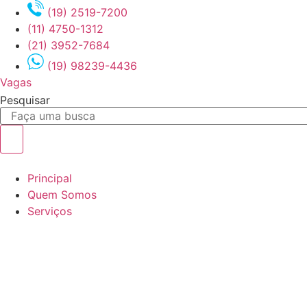
Ir
(19) 2519-7200
para
(11) 4750-1312
o
(21) 3952-7684
conteúdo
(19) 98239-4436
Vagas
Pesquisar
Principal
Quem Somos
Serviços