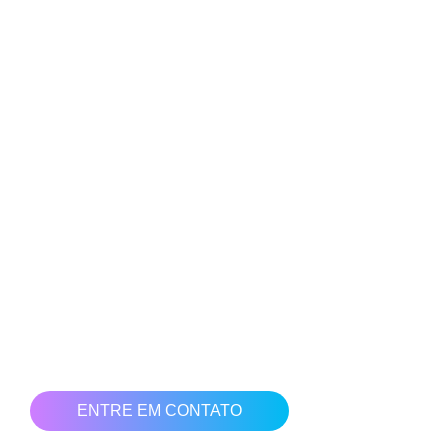
COMO ANDAM AS
VENDAS DE SUA EMPRESA?
ELA ESTÁ PREPARADA PARA OS
NOVOS DESAFIOS DO MERCADO?
O que acha de usar o marketing digital para aumentar seu
faturamento?
Nossa equipe está preparada para te colocar no caminho
das vendas em crescimento. Ter uma presença digital hoje
no mercado é sinônimo de resultados.
Clique no botão abaixo e solicite uma bate papo com nossa
equipe para ajudarmos você e sua empresa a vender mais!
ENTRE EM CONTATO