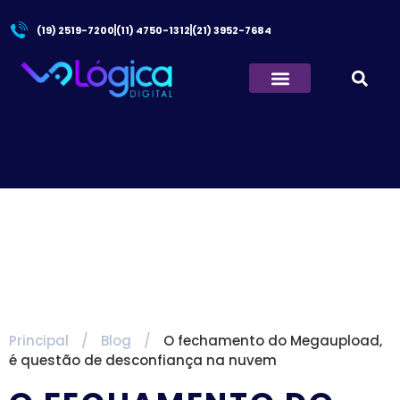
(19) 2519-7200
(11) 4750-1312
(21) 3952-7684
Quem Somos
Principal
/
Blog
/
O fechamento do Megaupload,
é questão de desconfiança na nuvem