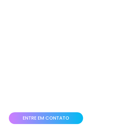
COMO ANDAM AS
VENDAS DE SUA EMPRESA?
ELA ESTÁ PREPARADA PARA OS
NOVOS DESAFIOS DO MERCADO?
O que acha de usar o marketing digital para aumentar seu
faturamento?
Nossa equipe está preparada para te colocar no caminho
das vendas em crescimento. Ter uma presença digital hoje
no mercado é sinônimo de resultados.
Clique no botão abaixo e solicite uma bate papo com nossa
equipe para ajudarmos você e sua empresa a vender mais!
ENTRE EM CONTATO