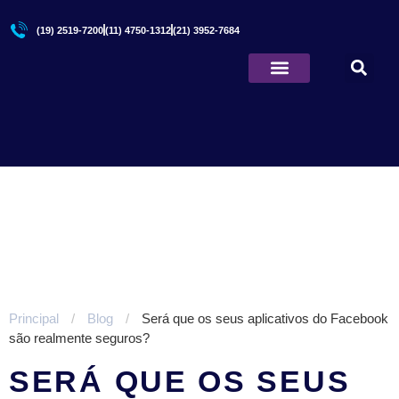
(19) 2519-7200
(11) 4750-1312
(21) 3952-7684
Quem Somos
Principal
/
Blog
/
Será que os seus aplicativos do Facebook
são realmente seguros?
SERÁ QUE OS SEUS