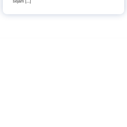
sejam [...]
COMO ANDAM AS
VENDAS DE SUA EMPRESA?
ELA ESTÁ PREPARADA PARA OS
NOVOS DESAFIOS DO MERCADO?
O que acha de usar o marketing digital para aumentar seu
faturamento?
Nossa equipe está preparada para te colocar no caminho