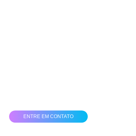
VENDAS DE SUA EMPRESA?
ELA ESTÁ PREPARADA PARA OS
NOVOS DESAFIOS DO MERCADO?
O que acha de usar o marketing digital para aumentar seu
faturamento?
Nossa equipe está preparada para te colocar no caminho
das vendas em crescimento. Ter uma presença digital hoje
no mercado é sinônimo de resultados.
Clique no botão abaixo e solicite uma bate papo com nossa
equipe para ajudarmos você e sua empresa a vender mais!
ENTRE EM CONTATO