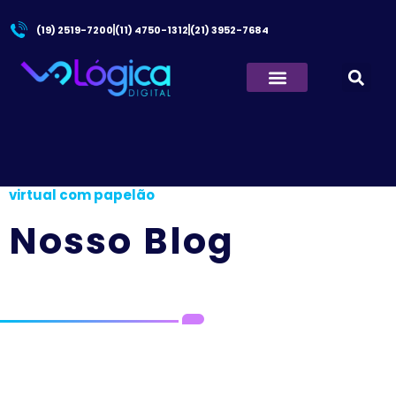
(19) 2519-7200
(11) 4750-1312
(21) 3952-7684
Principal
/
Google lança óculos de realidade
virtual com papelão
Nosso Blog