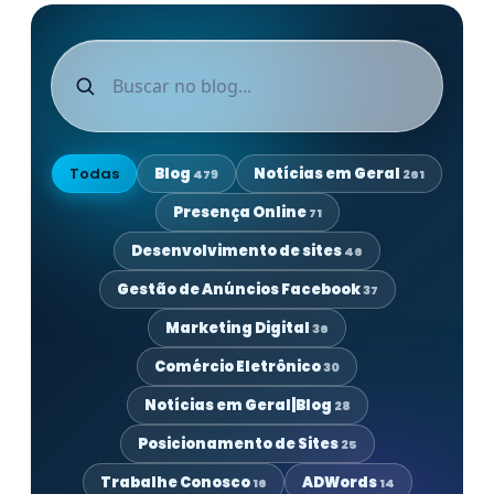
Todas
Blog
Notícias em Geral
479
261
Presença Online
71
Desenvolvimento de sites
46
Gestão de Anúncios Facebook
37
Marketing Digital
36
Comércio Eletrônico
30
Notícias em Geral|Blog
28
Posicionamento de Sites
25
Trabalhe Conosco
ADWords
16
14