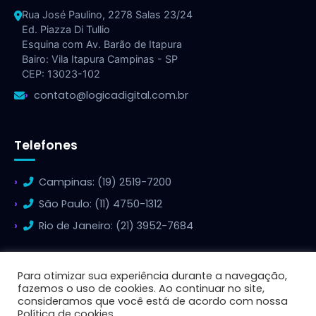
Rua José Paulino, 2278 Salas 23/24
Ed. Piazza Di Tullio
Esquina com Av. Barão de Itapura
Bairo: Vila Itapura Campinas - SP
CEP: 13023-102
contato@logicadigital.com.br
Telefones
Campinas: (19) 2519-7200
São Paulo: (11) 4750-1312
Rio de Janeiro: (21) 3952-7684
Para otimizar sua experiência durante a navegação,
fazemos o uso de cookies. Ao continuar no site,
consideramos que você está de acordo com nossa
© 2026 Lógica Digital - Todos os direitos reservados.
Política de cookies.