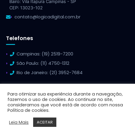
Bairo: Vila Itapura Campinas - SP
CEP: 13023-102
contato@logicadigital.com.br
Telefones
Campinas: (19) 2519-7200
São Paulo: (11) 4750-1312
Rio de Janeiro: (21) 3952-7684
Para otimizar sua experiência durante a navegação,
fazemos o uso de cookies. Ao continuar no site,
consideramos que você está de acordo com nossa
© 2026 Lógica Digital - Todos os direitos reservados.
Política de cookies.
Leia Mais
ACEITAR