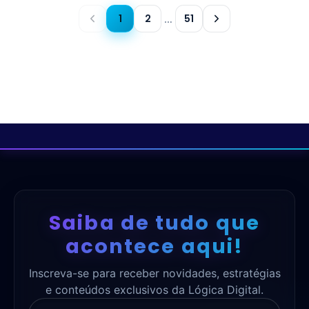
1
2
51
…
Saiba de tudo que
acontece aqui!
Inscreva-se para receber novidades, estratégias
e conteúdos exclusivos da Lógica Digital.