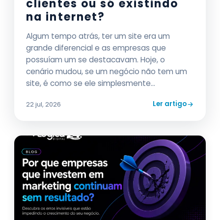
clientes ou só existindo
na internet?
Algum tempo atrás, ter um site era um
grande diferencial e as empresas que
possuíam um se destacavam. Hoje, o
cenário mudou, se um negócio não tem um
site, é como se ele simplesmente...
Ler artigo
22 jul, 2026