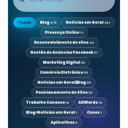
Todas
Blog
Notícias em Geral
479
261
Presença Online
71
Desenvolvimento de sites
46
Gestão de Anúncios Facebook
37
Marketing Digital
36
Comércio Eletrônico
30
Notícias em Geral|Blog
28
Posicionamento de Sites
25
Trabalhe Conosco
ADWords
16
14
Blog>Notícias em Geral
Cases
7
7
Aplicativos
6