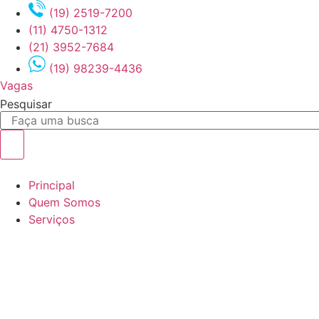
Ir
(19) 2519-7200
para
(11) 4750-1312
o
(21) 3952-7684
conteúdo
(19) 98239-4436
Vagas
Pesquisar
Principal
Quem Somos
Serviços