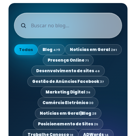
Todas
Blog
Notícias em Geral
479
261
Presença Online
71
Desenvolvimento de sites
46
Gestão de Anúncios Facebook
37
Marketing Digital
36
Comércio Eletrônico
30
Notícias em Geral|Blog
28
Posicionamento de Sites
25
Trabalhe Conosco
ADWords
16
14