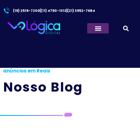
(19) 2519-7200
(11) 4750-1312
(21) 3952-7684
Quem Somos
Principal
/
Facebook disponibiliza pagamento de
anúncios em Reais
Nosso Blog