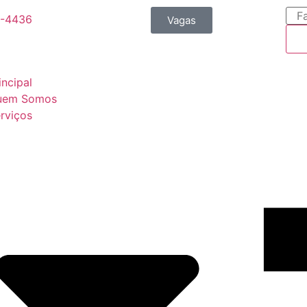
9-4436
Vagas
incipal
uem Somos
rviços