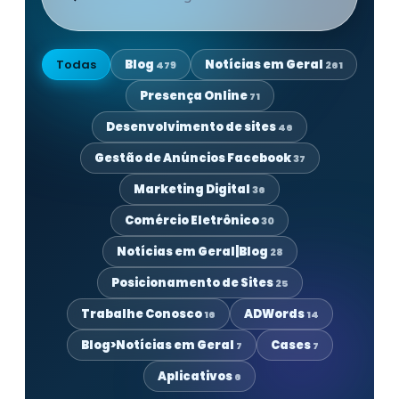
Todas
Blog
Notícias em Geral
479
261
Presença Online
71
Desenvolvimento de sites
46
Gestão de Anúncios Facebook
37
Marketing Digital
36
Comércio Eletrônico
30
Notícias em Geral|Blog
28
Posicionamento de Sites
25
Trabalhe Conosco
ADWords
16
14
Blog>Notícias em Geral
Cases
7
7
Aplicativos
6