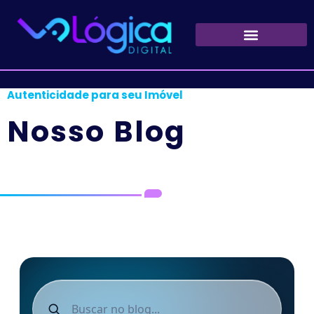
Principal
/
Olaria Barduchi: Leve Estilo e
Autenticidade para seu Imóvel
Nosso Blog