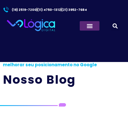
(19) 2519-7200
(11) 4750-1312
(21) 3952-7684
Quem Somos
Principal
/
Análise de SEO: guia prático para
melhorar seu posicionamento no Google
Nosso Blog