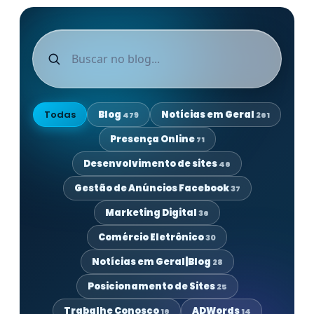
Todas
Blog
Notícias em Geral
479
261
Presença Online
71
Desenvolvimento de sites
46
Gestão de Anúncios Facebook
37
Marketing Digital
36
Comércio Eletrônico
30
Notícias em Geral|Blog
28
Posicionamento de Sites
25
Trabalhe Conosco
ADWords
16
14