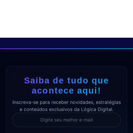
Saiba de tudo que
acontece aqui!
Inscreva-se para receber novidades, estratégias
e conteúdos exclusivos da Lógica Digital.