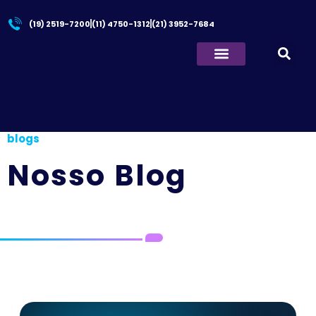
(19) 2519-7200
(11) 4750-1312
(21) 3952-7684
Quem Somos
Principal
/
80 milhões de brasileiros acessam
blogs
Nosso Blog