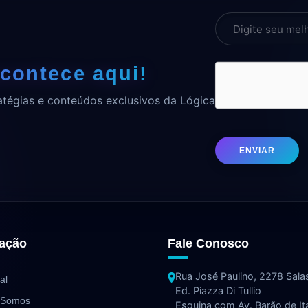
contece aqui!
atégias e conteúdos exclusivos da Lógica
ENVIAR
ação
Fale Conosco
Rua José Paulino, 2278 Sala
al
Ed. Piazza Di Tullio
 Somos
Esquina com Av. Barão de It