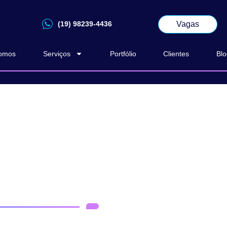
Vagas
(19) 98239-4436
omos
Serviços
Portfólio
Clientes
Blo