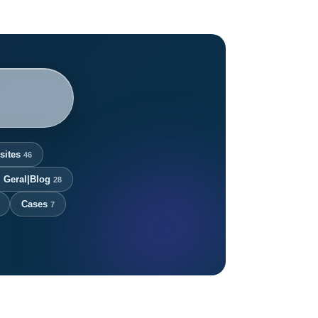
sites
46
m Geral|Blog
28
Cases
7