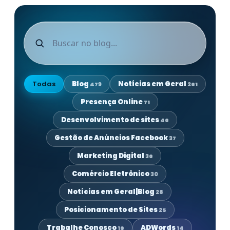
Todas
Blog
Notícias em Geral
479
261
Presença Online
71
Desenvolvimento de sites
46
Gestão de Anúncios Facebook
37
Marketing Digital
36
Comércio Eletrônico
30
Notícias em Geral|Blog
28
Posicionamento de Sites
25
Trabalhe Conosco
ADWords
16
14