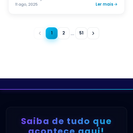
Ler mais
11 ago, 2025
1
2
51
…
Saiba de tudo que
acontece aqui!