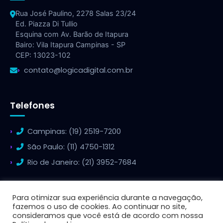
Rua José Paulino, 2278 Salas 23/24
Ed. Piazza Di Tullio
Esquina com Av. Barão de Itapura
Bairo: Vila Itapura Campinas - SP
CEP: 13023-102
contato@logicadigital.com.br
Telefones
Campinas: (19) 2519-7200
São Paulo: (11) 4750-1312
Rio de Janeiro: (21) 3952-7684
Para otimizar sua experiência durante a navegação,
fazemos o uso de cookies. Ao continuar no site,
consideramos que você está de acordo com nossa
© 2026 Lógica Digital - Todos os direitos reservados.