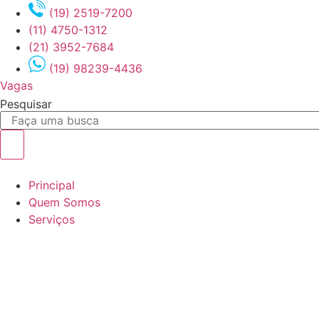
Ir
(19) 2519-7200
para
(11) 4750-1312
o
(21) 3952-7684
conteúdo
(19) 98239-4436
Vagas
Pesquisar
Principal
Quem Somos
Serviços