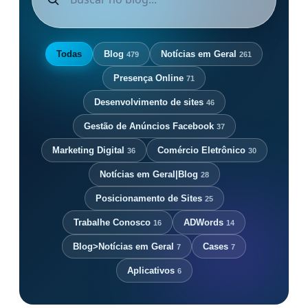
Todas
Blog
Notícias em Geral
479
261
Presença Online
71
Desenvolvimento de sites
46
Gestão de Anúncios Facebook
37
Marketing Digital
Comércio Eletrônico
36
30
Notícias em Geral|Blog
28
Posicionamento de Sites
25
Trabalhe Conosco
ADWords
16
14
Blog>Notícias em Geral
Cases
7
7
Aplicativos
6