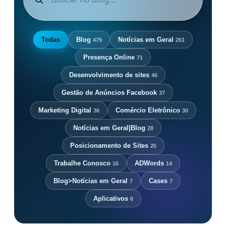
Todas
Blog
Notícias em Geral
479
261
Presença Online
71
Desenvolvimento de sites
46
Gestão de Anúncios Facebook
37
Marketing Digital
Comércio Eletrônico
36
30
Notícias em Geral|Blog
28
Posicionamento de Sites
25
Trabalhe Conosco
ADWords
16
14
Blog>Notícias em Geral
Cases
7
7
Aplicativos
6