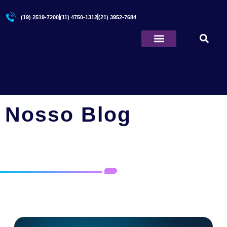
(19) 2519-7200
(11) 4750-1312
(21) 3952-7684
Quem Somos
Principal
/
Rede Social para as marcas
Nosso Blog